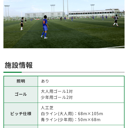
施設情報
照明
あり
大人用ゴール1対
ゴール
少年用ゴール2対
人工芝
ピッチ仕様
白ライン(大人用)：68ⅿ×105ⅿ
青ライン(少年用)：50ⅿ×68ⅿ