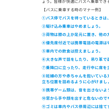
ょう。皆様が快適にバスへ乗車でき
【バスに乗車する時のマナー例】
①バス停でバスを待っているときは
②駆け込み乗車はやめましょう。
③荷物は膝の上か足元に置き、他の
④優先席付近では携帯電話の電源は
⑤車内での飲食は控えましょう。
⑥大きな声で話をしたり、吊り革で
⑦乗降口に立ったり、走行中に席を
⑧妊婦の方や赤ちゃんを抱いている
立ち位置を詰めるように心がけまし
⑨携帯ゲーム類は、音を出さないよ
⑩窓から手や顔を出すと危ないので
⑪ゴミは車内やバス停周辺には捨て